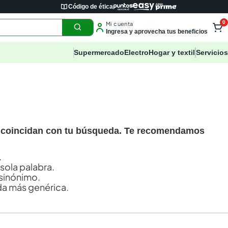
Código de ética
0
Mi cuenta
Ingresa y aprovecha tus beneficios
Supermercado
Electro
Hogar y textil
Servicios
 coincidan con tu búsqueda. Te recomendamos
.
 sola palabra.
sinónimo.
a más genérica.