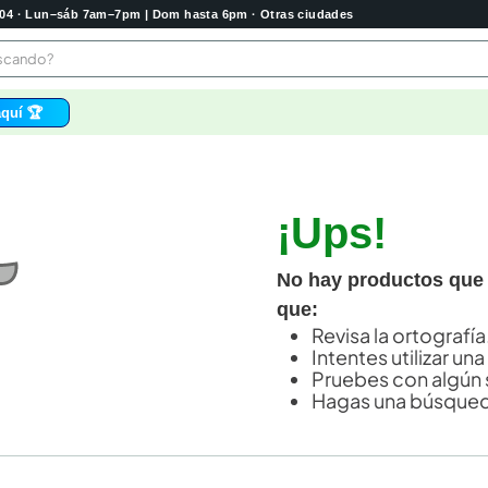
2004 · Lun–sáb 7am–7pm | Dom hasta 6pm · Otras ciudades
buscando?
quí 🏆
os
bela
¡Ups!
 higienico
tas
No hay productos que
e
que:
o
Revisa la ortografía
Intentes utilizar una
e
Pruebes con algún 
Hagas una búsqued