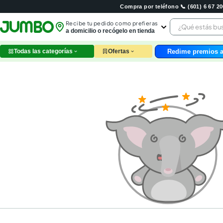
Compra por teléfono 📞 (601) 6 67 
¿Qué estás 
Recibe tu pedido como prefieras
a domicilio o recógelo en tienda
Redime premios a
Todas las categorías
Ofertas
leche
huev
arroz
nutri
papel
galle
aceit
ques
pollo
carn