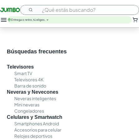
¿Qué estás buscando?
Entrega o retiro, tú eliges.
Búsquedas frecuentes
Televisores
Smart TV
Televisores 4K
Barra de sonido
Neveras y Nevecones
Neveras inteligentes
Mini neveras
Congeladores
Celulares y Smartwatch
Smartphones Android
Accesorios para celular
Relojes deportivos