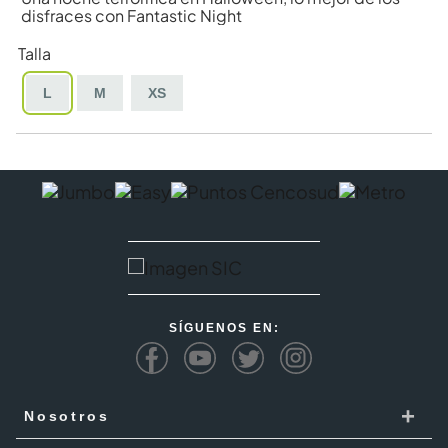
disfraces con Fantastic Night
Talla
L
M
XS
SÍGUENOS EN:
+
Nosotros