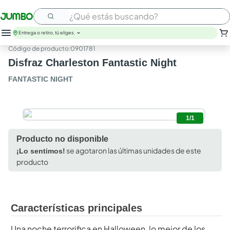
¿Qué estás buscando?
Entrega o retiro, tú eliges.
:
0901781
Disfraz Charleston Fantastic Night
FANTASTIC NIGHT
1/1
Producto no disponible
se agotaron las últimas unidades de este
¡Lo sentimos!
producto
Características principales
Una noche terrorifica en Halloween, lo mejor de los