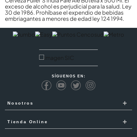
Cerveza Fuller'S India Pale Ale Botella x 500 Ml. El
exceso de alcohol es perjudicial para la salud. Ley
30 de 1986. Prohíbase el expendio de bebidas
embriagantes a menores de edad ley 124 1994.
SÍGUENOS EN:
+
Nosotros
Cencosud
+
Tienda Online
Responsabilidad Social
Recoge en tienda