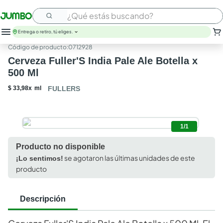
¿Qué estás buscando?
Entrega o retiro, tú eliges.
:
0712928
Cerveza Fuller'S India Pale Ale Botella x
500 Ml
$
33
,
98
x
ml
FULLERS
1/1
Producto no disponible
se agotaron las últimas unidades de este
¡Lo sentimos!
producto
Descripción