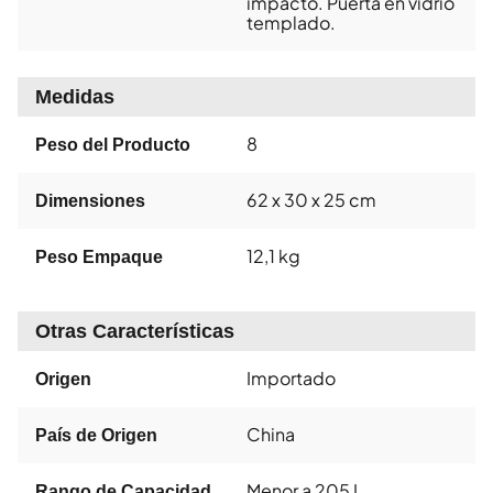
impacto. Puerta en vidrio
templado.
Medidas
8
Peso del Producto
62 x 30 x 25 cm
Dimensiones
12,1 kg
Peso Empaque
Otras Características
Importado
Origen
China
País de Origen
Menor a 205 L
Rango de Capacidad