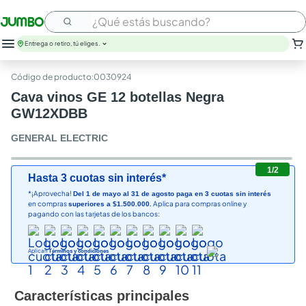
¿Qué estás buscando?
Entrega o retiro, tú eliges.
:
0030924
Cava vinos GE 12 botellas Negra
GW12XDBB
GENERAL ELECTRIC
1
/
2
Hasta 3 cuotas sin interés*
*¡Aprovecha!
Del 1 de mayo al 31 de agosto paga en 3 cuotas sin interés
en compras
Aplica para compras online y
superiores a $1.500.000.
pagando con las tarjetas de los bancos:
Aplican
Términos y condiciones
Características principales