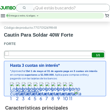
¿Qué estás buscando?
Entrega o retiro, tú eliges.
:
7707052619848
Cautín Para Soldar 40W Forte
FORTE
1
/
1
Hasta 3 cuotas sin interés*
*¡Aprovecha!
Del 1 de mayo al 31 de agosto paga en 3 cuotas sin interés
en compras
Aplica para compras online y
superiores a $1.500.000.
pagando con las tarjetas de los bancos:
Aplican
Términos y condiciones
Características principales