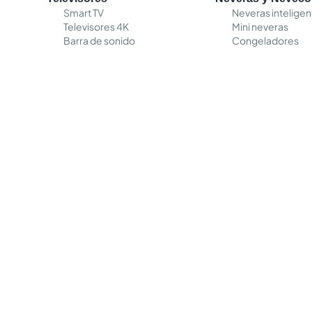
Smart TV
Neveras inteligen
Televisores 4K
Mini neveras
Barra de sonido
Congeladores