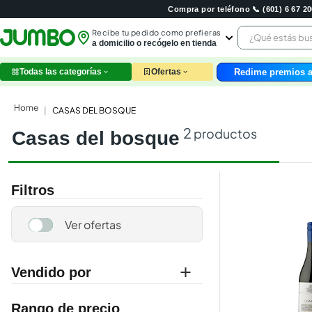
Compra por teléfono 📞 (601) 6 67 
¿Qué estás 
Recibe tu pedido como prefieras
a domicilio o recógelo en tienda
Redime premios a
Todas las categorías
Ofertas
leche
huev
CASAS DEL BOSQUE
arroz
2
productos
casas del bosque
papel
galle
aceit
ques
Filtros
nutri
pollo
cafe
Vendido por
jumbo