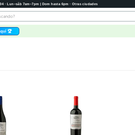
2004 · Lun–sáb 7am–7pm | Dom hasta 6pm · Otras ciudades
buscando?
quí 🏆
os
 higienico
tas
e
o
bela