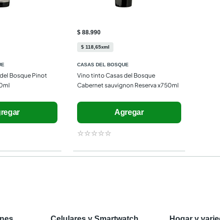
$ 88.990
$
118
,
65
ml
x
UE
CASAS DEL BOSQUE
del Bosque Pinot 
Vino tinto Casas del Bosque 
50ml
Cabernet sauvignon Reserva x750ml
regar
Agregar
☆
☆
☆
☆
☆
ones
Celulares y Smartwatch
Hogar y vari