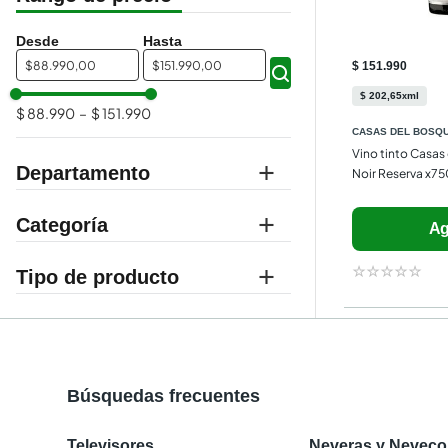
$
$
$ 151.990
$
202
,
65
ml
x
$ 88.990
–
$ 151.990
CASAS DEL BOSQ
Vino tinto Casas 
Departamento
Noir Reserva x7
supermercado
Categoría
Ag
vinos y licores
☆
☆
☆
☆
☆
vino
Búsquedas frecuentes
Televisores
Neveras y Nevec