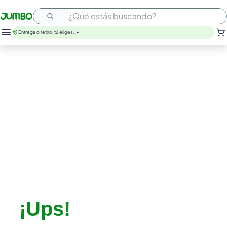
¿Qué estás buscando?
Entrega o retiro, tú eliges.
leche
huevos
arroz
papel higienico
nutribela
galletas
aceite
queso
pollo
carne
¡Ups!