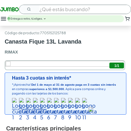
¿Qué estás buscando?
Entrega o retiro, tú eliges.
leche
:
7705152125788
huevos
Canasta Fique 13L Lavanda
arroz
papel higienico
RIMAX
galletas
aceite
1
/
1
queso
nutribela
Hasta 3 cuotas sin interés*
pollo
*¡Aprovecha!
Del 1 de mayo al 31 de agosto paga en 3 cuotas sin interés
en compras
Aplica para compras online y
superiores a $1.500.000.
cafe
pagando con las tarjetas de los bancos:
Aplican
Términos y condiciones
Características principales