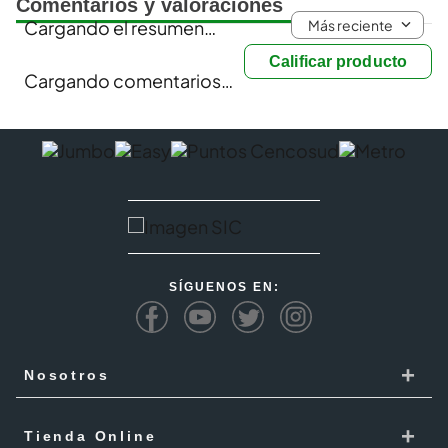
Comentarios y valoraciones
Más reciente
Cargando el resumen…
Calificar producto
Cargando comentarios…
SÍGUENOS EN:
+
Nosotros
Cencosud
+
Tienda Online