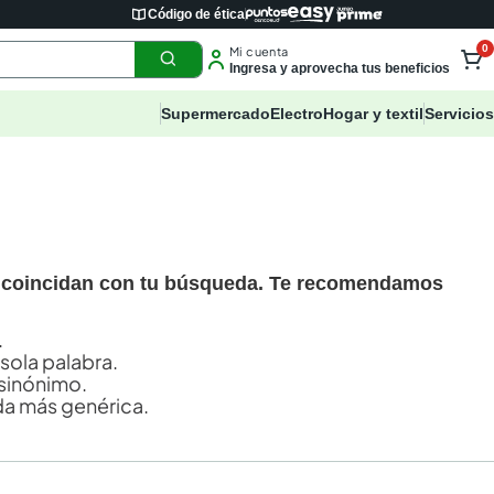
Código de ética
0
Mi cuenta
Ingresa y aprovecha tus beneficios
Supermercado
Electro
Hogar y textil
Servicios
 coincidan con tu búsqueda. Te recomendamos
.
 sola palabra.
sinónimo.
a más genérica.