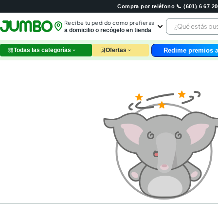
Compra por teléfono 📞 (601) 6 67 
¿Qué estás 
Recibe tu pedido como prefieras
a domicilio o recógelo en tienda
Redime premios a
Todas las categorías
Ofertas
leche
huev
arroz
papel
nutri
galle
aceit
ques
pollo
carn