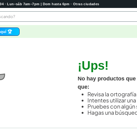
2004 · Lun–sáb 7am–7pm | Dom hasta 6pm · Otras ciudades
buscando?
quí 🏆
os
 higienico
¡Ups!
bela
tas
No hay productos que
e
que:
o
Revisa la ortografía
Intentes utilizar una
e
Pruebes con algún 
Hagas una búsqued