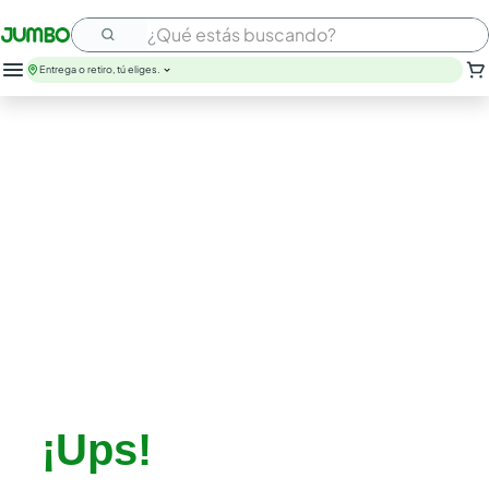
¿Qué estás buscando?
Entrega o retiro, tú eliges.
leche
huevos
arroz
papel higienico
galletas
aceite
queso
nutribela
pollo
cafe
¡Ups!