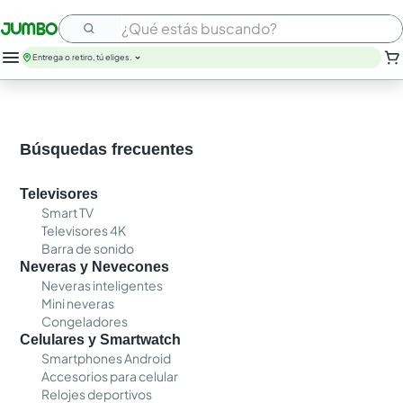
¿Qué estás buscando?
Entrega o retiro, tú eliges.
Búsquedas frecuentes
Televisores
Smart TV
Televisores 4K
Barra de sonido
Neveras y Nevecones
Neveras inteligentes
Mini neveras
Congeladores
Celulares y Smartwatch
Smartphones Android
Accesorios para celular
Relojes deportivos