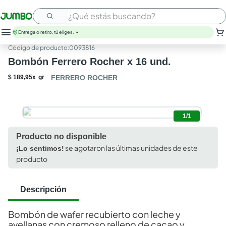
¿Qué estás buscando?
Entrega o retiro, tú eliges.
:
0093816
Bombón Ferrero Rocher x 16 und.
$
189
,
95
x
gr
FERRERO ROCHER
1/1
Producto no disponible
se agotaron las últimas unidades de este
¡Lo sentimos!
producto
Descripción
Bombón de wafer recubierto con leche y
avellanas con cremoso relleno de cacao y