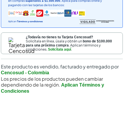
en compras
Aplica para compras online y
superiores a $1.500.000.
pagando con las tarjetas de los bancos:
Aplican
Términos y condiciones
¿Todavía no tienes tu Tarjeta Cencosud?
Solicítala en línea, úsala y obtén un
bono de $100.000
. Aplican términos y
para una próxima compra
condiciones.
.
Solicítala aquí
Este producto es vendido, facturado y entregado por
Cencosud - Colombia
Los precios de los productos pueden cambiar
dependiendo de la región.
Aplican Términos y
Condiciones