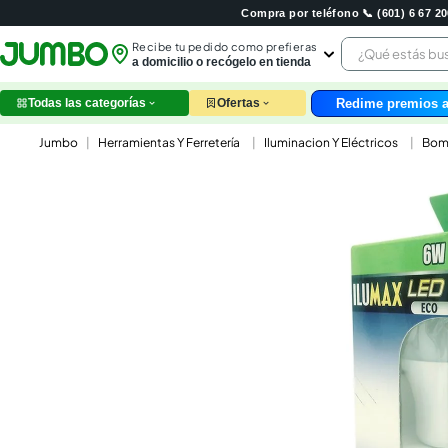
Compra por teléfono 📞 (601) 6 67 
¿Qué estás 
Recibe tu pedido como prefieras
a domicilio o recógelo en tienda
Redime premios a
Todas las categorías
Ofertas
leche
Herramientas Y Ferretería
Iluminacion Y Eléctricos
Bomb
huev
arroz
nutri
papel
galle
aceit
ques
pollo
carn