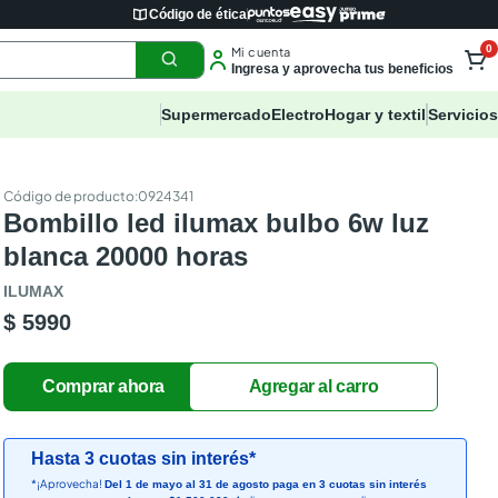
Código de ética
0
Mi cuenta
Ingresa y aprovecha tus beneficios
Supermercado
Electro
Hogar y textil
Servicios
:
0924341
Bombillo led ilumax bulbo 6w luz
blanca 20000 horas
ILUMAX
$ 5990
Hasta 3 cuotas sin interés*
*¡Aprovecha!
Del 1 de mayo al 31 de agosto paga en 3 cuotas sin interés