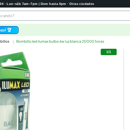
2004 · Lun–sáb 7am–7pm | Dom hasta 6pm · Otras ciudades
buscando?
quí 🏆
illos
Bombillo led ilumax bulbo 6w luz blanca 20000 horas
os
1
/
1
bela
 higienico
tas
e
o
e