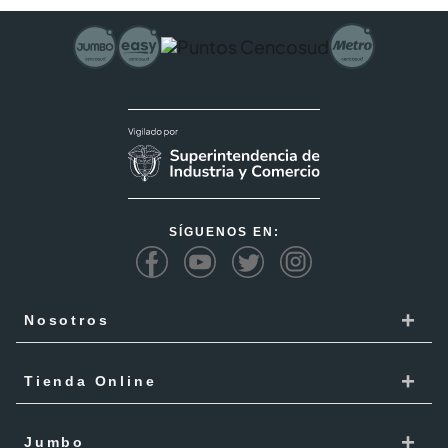
SÍGUENOS EN:
+
Nosotros
Cencosud
+
Tienda Online
Responsabilidad Social
Recoge en tienda
+
Trabaja con Nosotros
Jumbo