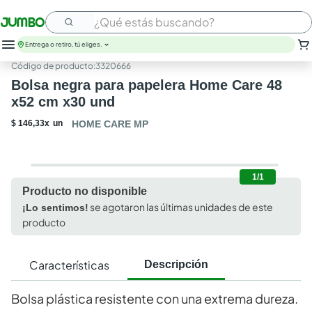
¿Qué estás buscando?
Entrega o retiro, tú eliges.
:
3320666
Bolsa negra para papelera Home Care 48
x52 cm x30 und
$
146
,
33
x
un
HOME CARE MP
1/1
Producto no disponible
se agotaron las últimas unidades de este
¡Lo sentimos!
producto
Características
Descripción
Bolsa plástica resistente con una extrema dureza.