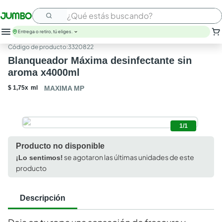
¿Qué estás buscando?
Entrega o retiro, tú eliges.
:
3320822
Blanqueador Máxima desinfectante sin
aroma x4000ml
$
1
,
75
x
ml
MAXIMA MP
1/1
Producto no disponible
se agotaron las últimas unidades de este
¡Lo sentimos!
producto
Descripción