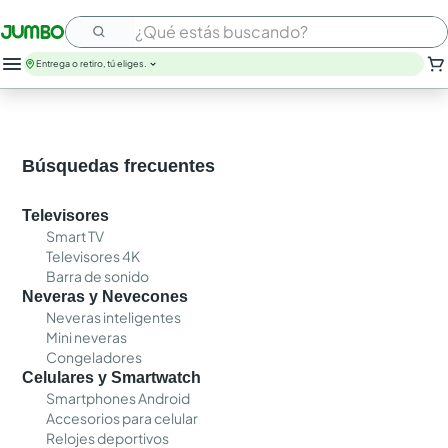
¿Qué estás buscando?
Entrega o retiro, tú eliges.
Búsquedas frecuentes
Televisores
Smart TV
Televisores 4K
Barra de sonido
Neveras y Nevecones
Neveras inteligentes
Mini neveras
Congeladores
Celulares y Smartwatch
Smartphones Android
Accesorios para celular
Relojes deportivos