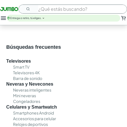
¿Qué estás buscando?
Entrega o retiro, tú eliges.
leche
huevos
arroz
Búsquedas frecuentes
papel higienico
galletas
Televisores
aceite
Smart TV
queso
Televisores 4K
nutribela
Barra de sonido
pollo
Neveras y Nevecones
cafe
Neveras inteligentes
Mini neveras
Congeladores
Celulares y Smartwatch
Smartphones Android
Accesorios para celular
Relojes deportivos