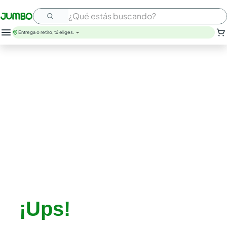
¿Qué estás buscando?
Entrega o retiro, tú eliges.
leche
huevos
arroz
papel higienico
galletas
queso
aceite
cafe
pollo
atun
¡Ups!