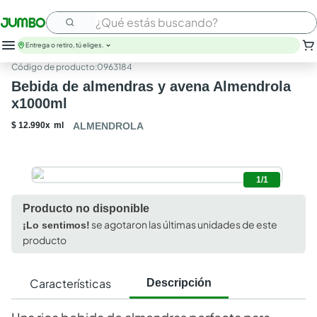
¿Qué estás buscando?
Entrega o retiro, tú eliges.
:
0963184
leche
Bebida de almendras y avena Almendrola
huevos
x1000ml
arroz
nutribela
$
12
.
990
x
ml
ALMENDROLA
papel higienico
galletas
aceite
1/1
queso
pollo
Producto no disponible
carne
se agotaron las últimas unidades de este
¡Lo sentimos!
producto
Características
Descripción