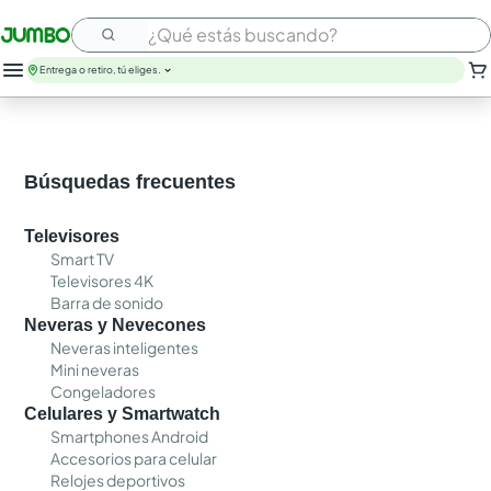
¿Qué estás buscando?
Entrega o retiro, tú eliges.
Búsquedas frecuentes
Televisores
Smart TV
Televisores 4K
Barra de sonido
Neveras y Nevecones
Neveras inteligentes
Mini neveras
Congeladores
Celulares y Smartwatch
Smartphones Android
Accesorios para celular
Relojes deportivos