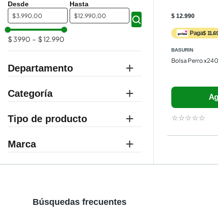
$
$
$ 12.990
Paga
$ 11.6
$ 3990
–
$ 12.990
BASURIN
Bolsa Perro x240
Departamento
mascotas
Categoría
Ag
perros
☆
☆
☆
☆
☆
accesorios
Marca
BASURIN
Búsquedas frecuentes