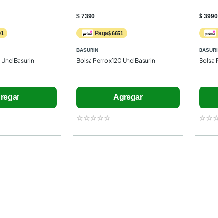
$ 7390
$ 3990
Paga
91
$ 6651
BASURIN
BASURI
 Und Basurin
Bolsa Perro x120 Und Basurin
Bolsa 
regar
Agregar
☆
☆
☆
☆
☆
☆
☆