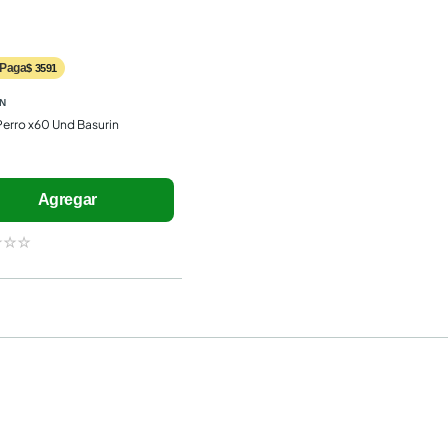
Paga
$ 3591
N
Perro x60 Und Basurin
Agregar
☆
☆
☆