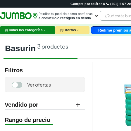
Compra por teléfono 📞 (601) 6 67 
¿Qué estás 
Recibe tu pedido como prefieras
a domicilio o recógelo en tienda
Redime premios a
Todas las categorías
Ofertas
leche
huev
3
productos
basurin
arroz
papel
nutri
Filtros
galle
aceit
ques
pollo
carn
Vendido por
jumbo