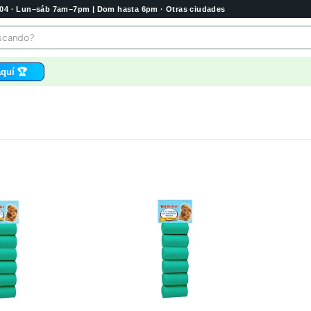
2004 · Lun–sáb 7am–7pm | Dom hasta 6pm · Otras ciudades
buscando?
quí 🏆
os
 higienico
bela
tas
e
o
e