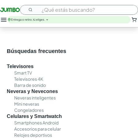
¿Qué estás buscando?
Entrega o retiro, tú eliges.
Búsquedas frecuentes
Televisores
Smart TV
Televisores 4K
Barra de sonido
Neveras y Nevecones
Neveras inteligentes
Mini neveras
Congeladores
Celulares y Smartwatch
Smartphones Android
Accesorios para celular
Relojes deportivos