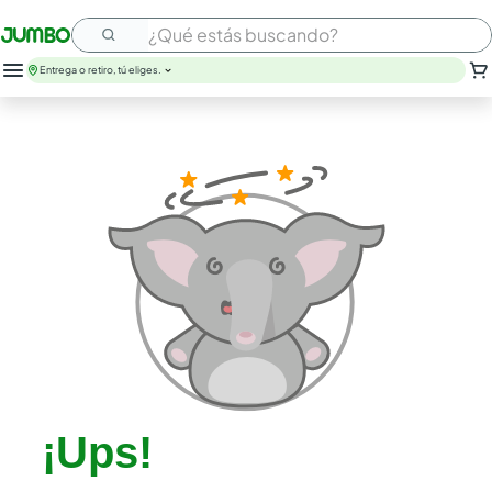
¿Qué estás buscando?
Entrega o retiro, tú eliges.
leche
huevos
arroz
papel higienico
galletas
aceite
queso
nutribela
pollo
cafe
¡Ups!