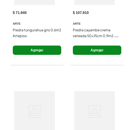
$ 71.940
$ 107.910
ARTE
ARTE
Piedra tungurahua gris 0.6m2 
Piedra cayambe crema 
Artepiso
veteada 50x15cm 0.9m2 
Artepiso
Agregar
Agregar