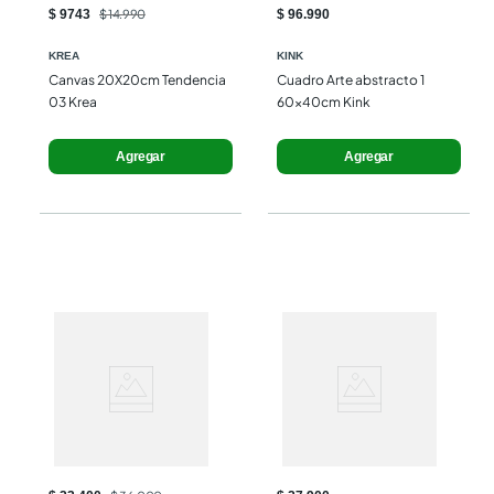
$ 9743
$ 14.990
$ 96.990
KREA
KINK
Canvas 20X20cm Tendencia 
Cuadro Arte abstracto 1 
03 Krea
60x40cm Kink
Agregar
Agregar