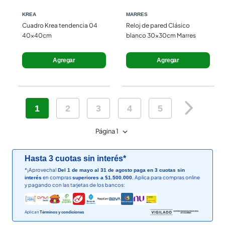
KREA
MARRES
Cuadro Krea tendencia 04 
Reloj de pared Clásico 
40x40cm
blanco 30x30cm Marres
Agregar
Agregar
1
2
3
4
5
6
7
Página 1
Hasta 3 cuotas sin interés*
*¡Aprovecha!
Del 1 de mayo al 31 de agosto paga en 3 cuotas sin
en compras
Aplica para compras online
interés
superiores a $1.500.000.
y pagando con las tarjetas de los bancos:
Aplican
Términos y condiciones