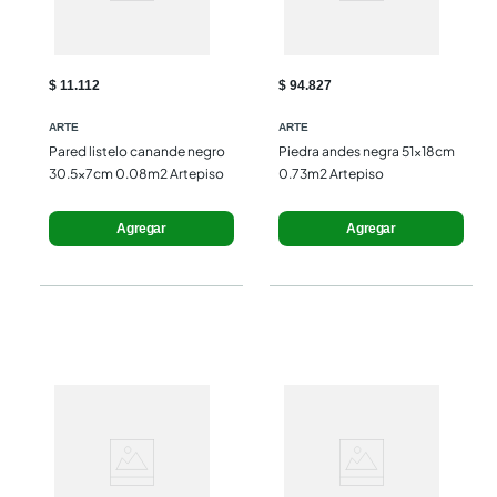
$ 11.112
$ 94.827
ARTE
ARTE
Pared listelo canande negro 
Piedra andes negra 51x18cm 
30.5x7cm 0.08m2 Artepiso
0.73m2 Artepiso
Agregar
Agregar