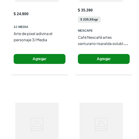
$ 35.390
$ 24.900
$
235
,
93
gr
x
3J MEDIA
NESCAFE
Arte de pixel adivina el 
Café Nescafé artes 
personaje 3J Media
santurario risaralda soluble 
x150g
Agregar
Agregar