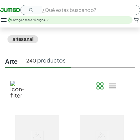
¿Qué estás buscando?
Entrega o retiro, tú eliges.
artesanal
productos
240
arte