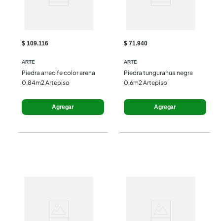
$ 109.116
$ 71.940
ARTE
ARTE
Piedra arrecife color arena 
Piedra tungurahua negra 
0.84m2 Artepiso
0.6m2 Artepiso
Agregar
Agregar