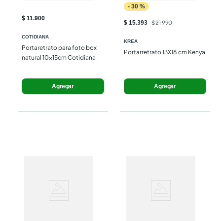
-
30
%
$ 11.900
$ 15.393
$ 21.990
COTIDIANA
KREA
Portaretrato para foto box 
Portarretrato 13X18 cm Kenya
natural 10x15cm Cotidiana
Agregar
Agregar