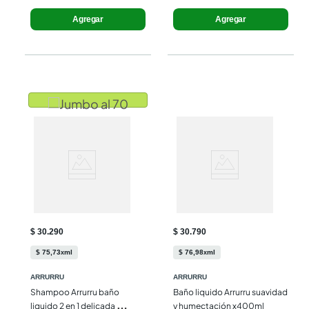
Agregar
Agregar
$ 30.290
$ 30.790
$
75
,
73
ml
$
76
,
98
ml
x
x
ARRURRU
ARRURRU
Shampoo Arrurru baño 
Baño liquido Arrurru suavidad 
liquido 2 en 1 delicada 
y humectación x400ml