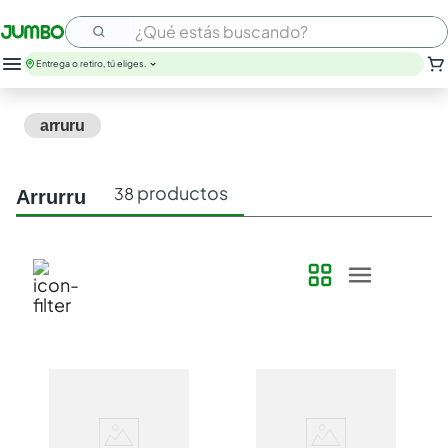
¿Qué estás buscando?
Entrega o retiro, tú eliges.
arruru
productos
38
arrurru