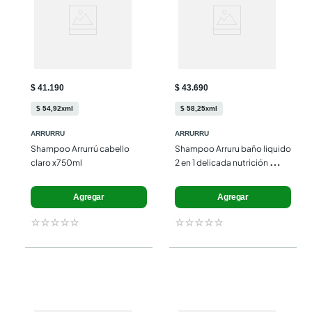
$ 41.190
$ 43.690
$
54
,
92
ml
$
58
,
25
ml
x
x
ARRURRU
ARRURRU
Shampoo Arrurrú cabello 
Shampoo Arruru baño liquido 
claro x750ml
2 en 1 delicada nutrición 
x750ml
Agregar
Agregar
☆
☆
☆
☆
☆
☆
☆
☆
☆
☆