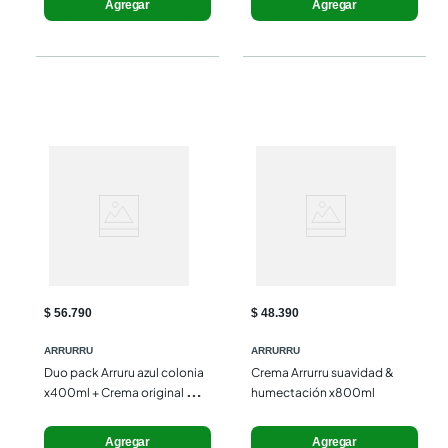
Agregar
Agregar
$ 56.790
$ 48.390
ARRURRU
ARRURRU
Duo pack Arruru azul colonia 
Crema Arrurru suavidad & 
x400ml + Crema original 
humectación x800ml
x220ml
Agregar
Agregar