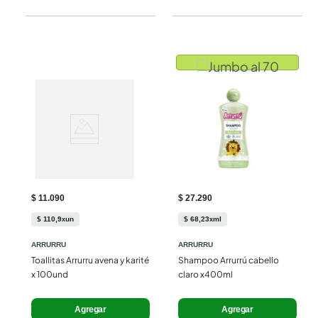
$ 11.090
$ 27.290
$
110
,
9
un
$
68
,
23
ml
x
x
ARRURRU
ARRURRU
Toallitas Arrurru avena y karité 
Shampoo Arrurrú cabello 
x 100und
claro x400ml
Agregar
Agregar