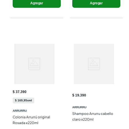
Agregar
Agregar
$ 37.390
$ 19.390
$
169
,
95
ml
x
ARRURRU
ARRURRU
Shampoo Arrurru cabello 
Colonia Arrurrú original 
claro x220ml
Rosada x220ml