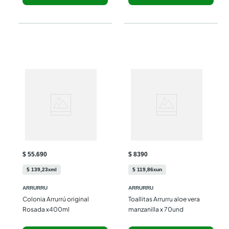
$ 55.690
$ 8390
$
139
,
23
ml
$
119
,
86
un
x
x
ARRURRU
ARRURRU
Colonia Arrurrú original 
Toallitas Arrurru aloe vera 
Rosada x400ml
manzanilla x 70und