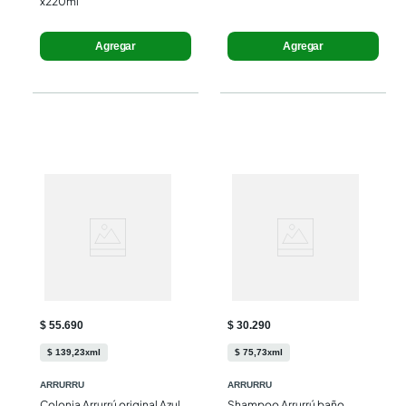
x220ml
x220ml
Agregar
Agregar
$ 55.690
$ 30.290
$
139
,
23
ml
$
75
,
73
ml
x
x
ARRURRU
ARRURRU
Colonia Arrurrú original Azul 
Shampoo Arrurrú baño 