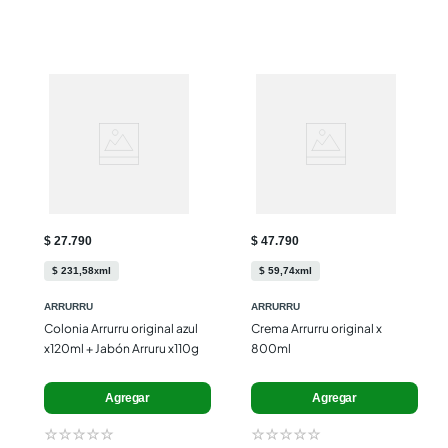
$ 27.790
$ 47.790
$
231
,
58
ml
$
59
,
74
ml
x
x
ARRURRU
ARRURRU
Colonia Arrurru original azul 
Crema Arrurru original x 
x120ml + Jabón Arruru x110g
800ml
Agregar
Agregar
☆
☆
☆
☆
☆
☆
☆
☆
☆
☆