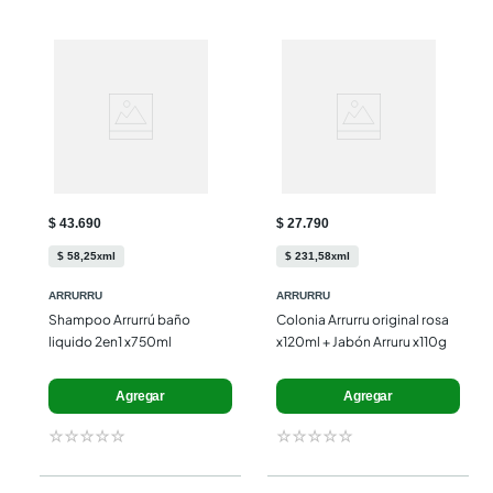
$ 43.690
$ 27.790
$
58
,
25
ml
$
231
,
58
ml
x
x
ARRURRU
ARRURRU
Shampoo Arrurrú baño 
Colonia Arrurru original rosa 
liquido 2en1 x750ml
x120ml + Jabón Arruru x110g
Agregar
Agregar
☆
☆
☆
☆
☆
☆
☆
☆
☆
☆