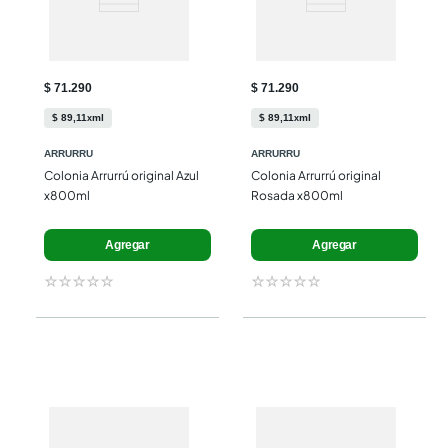
$ 71.290
$ 71.290
$
89
,
11
ml
$
89
,
11
ml
x
x
ARRURRU
ARRURRU
Colonia Arrurrú original Azul 
Colonia Arrurrú original 
x800ml
Rosada x800ml
Agregar
Agregar
☆
☆
☆
☆
☆
☆
☆
☆
☆
☆