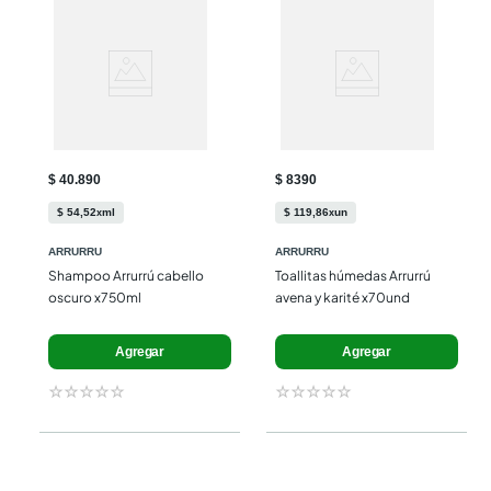
$ 40.890
$ 8390
$
54
,
52
ml
$
119
,
86
un
x
x
ARRURRU
ARRURRU
Shampoo Arrurrú cabello 
Toallitas húmedas Arrurrú 
oscuro x750ml
avena y karité x70und
Agregar
Agregar
☆
☆
☆
☆
☆
☆
☆
☆
☆
☆