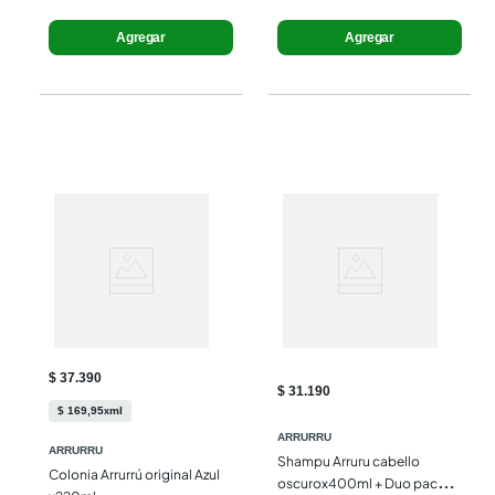
Agregar
Agregar
$ 37.390
$ 31.190
$
169
,
95
ml
x
ARRURRU
ARRURRU
Shampu Arruru cabello 
Colonia Arrurrú original Azul 
oscurox400ml + Duo pack 