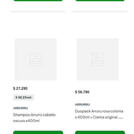
$ 27.290
$ 56.790
$
68
,
23
ml
x
ARRURRU
ARRURRU
Duopack Arruru rosa colonia 
Shampoo Arrurrú cabello 
x 400ml + Crema original 
oscuro x400ml
x220ml