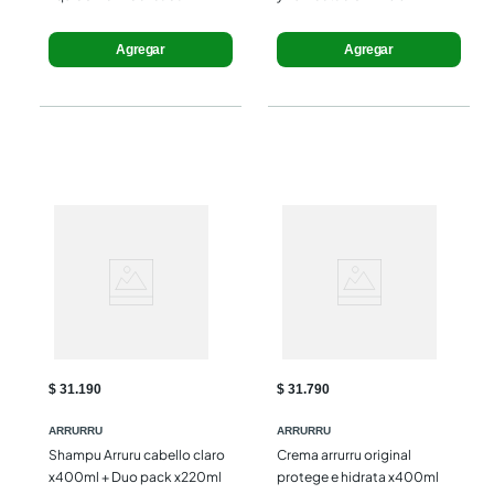
nutrición x400ml
Agregar
Agregar
$ 31.190
$ 31.790
ARRURRU
ARRURRU
Shampu Arruru cabello claro 
Crema arrurru original 
x400ml + Duo pack x220ml
protege e hidrata x400ml