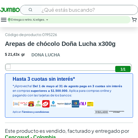
¿Qué estás buscando?
Entrega o retiro, tú eliges.
leche
:
0195226
huevos
Arepas de chócolo Doña Lucha x300g
arroz
nutribela
$
21
,
43
x
gr
DONA LUCHA
papel higienico
galletas
1
/
1
aceite
Hasta 3 cuotas sin interés*
queso
*¡Aprovecha!
Del 1 de mayo al 31 de agosto paga en 3 cuotas sin interés
pollo
en compras
Aplica para compras online y
superiores a $1.500.000.
carne
pagando con las tarjetas de los bancos:
Aplican
Términos y condiciones
Este producto es vendido, facturado y entregado por
Cencosud - Colombia