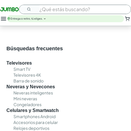
¿Qué estás buscando?
Entrega o retiro, tú eliges.
Búsquedas frecuentes
Televisores
Smart TV
Televisores 4K
Barra de sonido
Neveras y Nevecones
Neveras inteligentes
Mini neveras
Congeladores
Celulares y Smartwatch
Smartphones Android
Accesorios para celular
Relojes deportivos