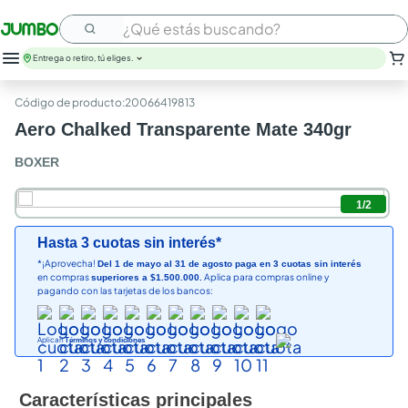
¿Qué estás buscando?
Entrega o retiro, tú eliges.
:
20066419813
Aero Chalked Transparente Mate 340gr
BOXER
1
/
2
Hasta 3 cuotas sin interés*
*¡Aprovecha!
Del 1 de mayo al 31 de agosto paga en 3 cuotas sin interés
en compras
Aplica para compras online y
superiores a $1.500.000.
pagando con las tarjetas de los bancos:
Aplican
Términos y condiciones
Características principales