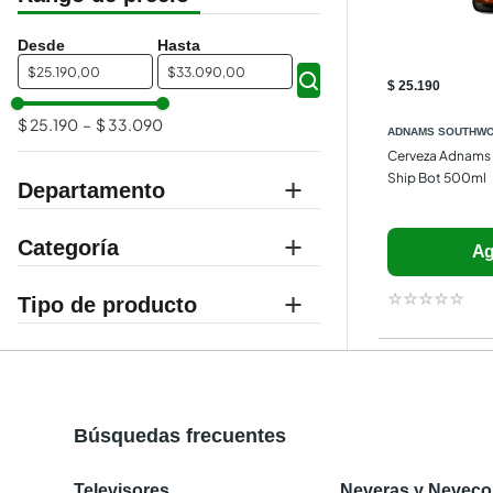
$
$
$ 25.190
$ 25.190
–
$ 33.090
ADNAMS SOUTHW
Cerveza Adnams 
Ship Bot 500ml
Departamento
supermercado
Categoría
Ag
vinos y licores
☆
☆
☆
☆
☆
cervezas
Búsquedas frecuentes
Televisores
Neveras y Nevec