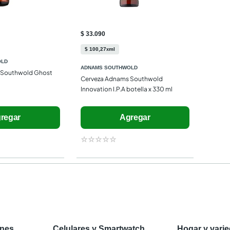
$ 33.090
$
100
,
27
ml
x
OLD
ADNAMS SOUTHWOLD
Southwold Ghost 
Cerveza Adnams Southwold 
Innovation I.P.A botella x 330 ml
regar
Agregar
☆
☆
☆
☆
☆
ones
Celulares y Smartwatch
Hogar y vari