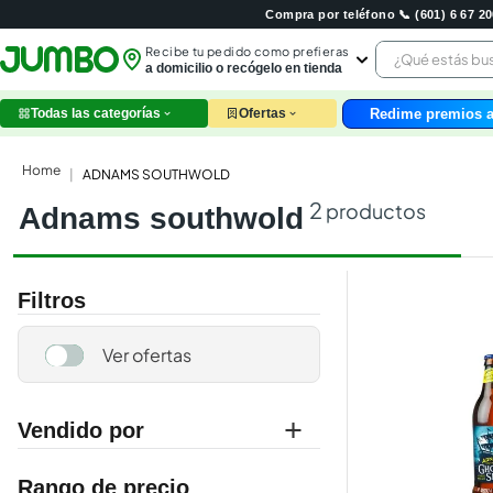
Compra por teléfono 📞 (601) 6 67 
¿Qué estás 
Recibe tu pedido como prefieras
a domicilio o recógelo en tienda
Redime premios a
Todas las categorías
Ofertas
leche
huev
ADNAMS SOUTHWOLD
arroz
2
productos
adnams southwold
nutri
papel
galle
aceit
Filtros
ques
pollo
carn
Vendido por
jumbo