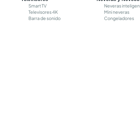
Smart TV
Neveras inteligen
Televisores 4K
Mini neveras
Barra de sonido
Congeladores