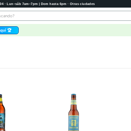
2004 · Lun–sáb 7am–7pm | Dom hasta 6pm · Otras ciudades
buscando?
quí 🏆
os
bela
 higienico
tas
e
o
e