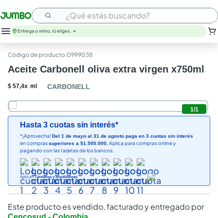
¿Qué estás buscando?
Entrega o retiro, tú eliges.
:
0999038
Aceite Carbonell oliva extra virgen x750ml
$
57
,
4
x
ml
CARBONELL
1
/
1
Hasta 3 cuotas sin interés*
*¡Aprovecha!
Del 1 de mayo al 31 de agosto paga en 3 cuotas sin interés
en compras
Aplica para compras online y
superiores a $1.500.000.
pagando con las tarjetas de los bancos:
Aplican
Términos y condiciones
Este producto es vendido, facturado y entregado por
Cencosud - Colombia