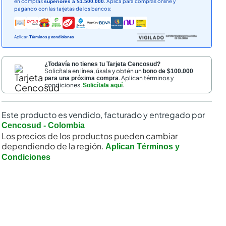
en compras
Aplica para compras online y
superiores a $1.500.000.
pagando con las tarjetas de los bancos:
Aplican
Términos y condiciones
¿Todavía no tienes tu Tarjeta Cencosud?
Solicítala en línea, úsala y obtén un
bono de $100.000
. Aplican términos y
para una próxima compra
condiciones.
.
Solicítala aquí
Este producto es vendido, facturado y entregado por
Cencosud - Colombia
Los precios de los productos pueden cambiar
dependiendo de la región.
Aplican Términos y
Condiciones