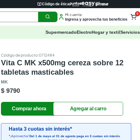
Código de ética
0
Mi cuenta
Ingresa y aprovecha tus beneficios
Supermercado
Electro
Hogar y textil
Servicios
:
0712484
Vita C MK x500mg cereza sobre 12
tabletas masticables
MK
$ 9790
Hasta 3 cuotas sin interés*
*¡Aprovecha!
Del 1 de mayo al 31 de agosto paga en 3 cuotas sin interés