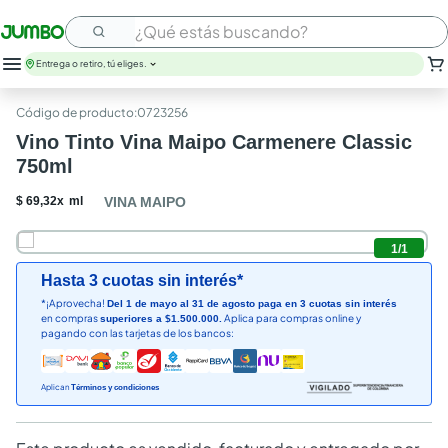
¿Qué estás buscando?
Entrega o retiro, tú eliges.
:
0723256
Vino Tinto Vina Maipo Carmenere Classic
750ml
$
69
,
32
x
ml
VINA MAIPO
1
/
1
Hasta 3 cuotas sin interés*
*¡Aprovecha!
Del 1 de mayo al 31 de agosto paga en 3 cuotas sin interés
en compras
Aplica para compras online y
superiores a $1.500.000.
pagando con las tarjetas de los bancos:
Aplican
Términos y condiciones