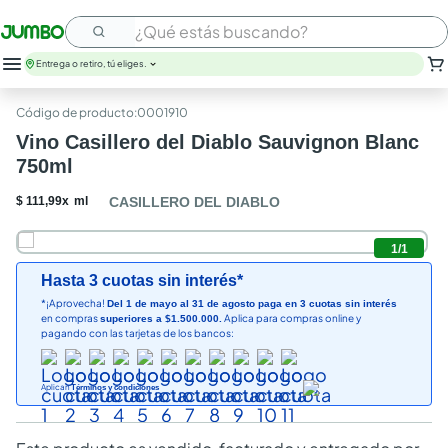
¿Qué estás buscando?
Entrega o retiro, tú eliges.
leche
:
0001910
huevos
Vino Casillero del Diablo Sauvignon Blanc
arroz
750ml
nutribela
papel higienico
$
111
,
99
x
ml
CASILLERO DEL DIABLO
galletas
aceite
1
/
1
queso
Hasta 3 cuotas sin interés*
pollo
*¡Aprovecha!
Del 1 de mayo al 31 de agosto paga en 3 cuotas sin interés
carne
en compras
Aplica para compras online y
superiores a $1.500.000.
pagando con las tarjetas de los bancos:
Aplican
Términos y condiciones