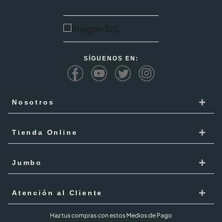
SÍGUENOS EN:
+
Nosotros
Cencosud
+
Tienda Online
Responsabilidad Social
Recoge en tienda
+
Trabaja con Nosotros
Jumbo
Cómo comprar
Proveedores
Localiza Tienda
+
Mis Pedidos
Atención al Cliente
Código de ética
Tarjeta Cencosud
Términos y Condiciones Jumbo al 100 agosto 2026
PQR
Haz tus compras con estos Medios de Pago