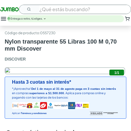
¿Qué estás buscando?
Entrega o retiro, tú eliges.
:
0557230
Nylon transparente 55 Libras 100 M 0,70
mm Discover
DISCOVER
1
/
1
Hasta 3 cuotas sin interés*
*¡Aprovecha!
Del 1 de mayo al 31 de agosto paga en 3 cuotas sin interés
en compras
Aplica para compras online y
superiores a $1.500.000.
pagando con las tarjetas de los bancos:
Aplican
Términos y condiciones