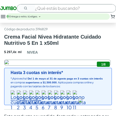
¿Qué estás buscando?
Entrega o retiro, tú eliges.
:
3196829
Crema Facial Nivea Hidratante Cuidado
Nutritivo 5 En 1 x50ml
$
297
,
4
x
ml
NIVEA
1
/
8
Hasta 3 cuotas sin interés*
*¡Aprovecha!
Del 1 de mayo al 31 de agosto paga en 3 cuotas sin interés
en compras
Aplica para compras online y
superiores a $1.500.000.
pagando con las tarjetas de los bancos:
Aplican
Términos y condiciones