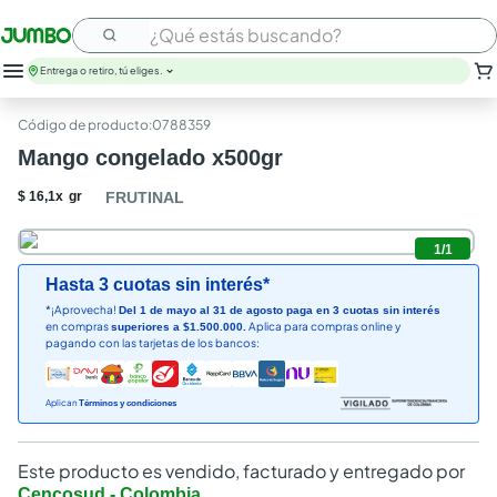
¿Qué estás buscando?
Entrega o retiro, tú eliges.
leche
:
0788359
huevos
Mango congelado x500gr
arroz
nutribela
$
16
,
1
x
gr
FRUTINAL
papel higienico
galletas
1
/
1
aceite
Hasta 3 cuotas sin interés*
queso
*¡Aprovecha!
Del 1 de mayo al 31 de agosto paga en 3 cuotas sin interés
pollo
en compras
Aplica para compras online y
superiores a $1.500.000.
carne
pagando con las tarjetas de los bancos:
Aplican
Términos y condiciones
Este producto es vendido, facturado y entregado por
Cencosud - Colombia