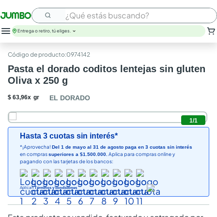
¿Qué estás buscando?
Entrega o retiro, tú eliges.
leche
:
0974142
huevos
Pasta el dorado coditos lentejas sin gluten
arroz
Oliva x 250 g
papel higienico
galletas
$
63
,
96
x
gr
EL DORADO
aceite
queso
1
/
1
nutribela
Hasta 3 cuotas sin interés*
pollo
*¡Aprovecha!
Del 1 de mayo al 31 de agosto paga en 3 cuotas sin interés
cafe
en compras
Aplica para compras online y
superiores a $1.500.000.
pagando con las tarjetas de los bancos:
Aplican
Términos y condiciones