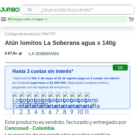
¿Qué estás buscando?
Entrega o retiro, tú eliges.
:
0967127
Atún lomitos La Soberana agua x 140g
$
87
,
8
x
gr
LA SOBERANA
1
/
1
Hasta 3 cuotas sin interés*
*¡Aprovecha!
Del 1 de mayo al 31 de agosto paga en 3 cuotas sin interés
en compras
Aplica para compras online y
superiores a $1.500.000.
pagando con las tarjetas de los bancos:
Aplican
Términos y condiciones
Este producto es vendido, facturado y entregado por
Cencosud - Colombia
Los precios de los productos pueden cambiar