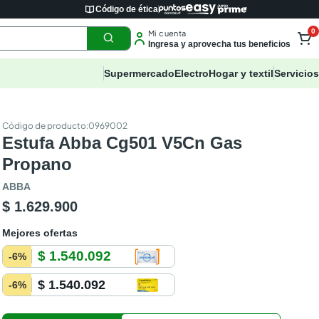
Código de ética
0
Mi cuenta
Ingresa y aprovecha tus beneficios
Supermercado
Electro
Hogar y textil
Servicios
:
0969002
Estufa Abba Cg501 V5Cn Gas
Propano
ABBA
$ 1.629.900
Mejores ofertas
$ 1.540.092
-
6
%
$ 1.540.092
-
6
%