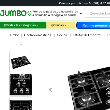
Compra por teléfono 📞 (601) 6 67 
¿Qué estás 
Recibe tu pedido como prefieras
a domicilio o recógelo en tienda
Redime premios a
Todas las categorías
Ofertas
leche
Electrodomésticos
Cocina
Estufas de Empotrar
E
huev
arroz
papel
galle
aceit
ques
nutri
pollo
cafe