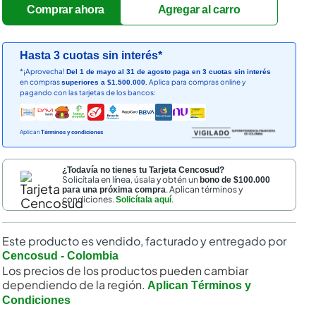
Hasta 3 cuotas sin interés*
*¡Aprovecha!
Del 1 de mayo al 31 de agosto paga en 3 cuotas sin interés
en compras
Aplica para compras online y
superiores a $1.500.000.
pagando con las tarjetas de los bancos:
Aplican
Términos y condiciones
¿Todavía no tienes tu Tarjeta Cencosud?
Solicítala en línea, úsala y obtén un
bono de $100.000
. Aplican términos y
para una próxima compra
condiciones.
.
Solicítala aquí
Este producto es vendido, facturado y entregado por
Cencosud - Colombia
Los precios de los productos pueden cambiar
dependiendo de la región.
Aplican Términos y
Condiciones