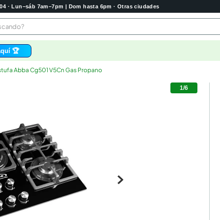
2004 · Lun–sáb 7am–7pm | Dom hasta 6pm · Otras ciudades
buscando?
quí 🏆
stufa Abba Cg501 V5Cn Gas Propano
os
1
/
6
 higienico
tas
e
o
bela