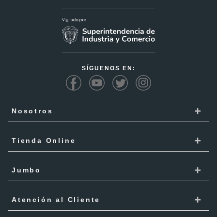
SÍGUENOS EN:
+
Nosotros
Cencosud
+
Tienda Online
Responsabilidad Social
Recoge en tienda
+
Trabaja con Nosotros
Jumbo
Cómo comprar
Proveedores
Localiza Tienda
+
Mis Pedidos
Atención al Cliente
Código de ética
Tarjeta Cencosud