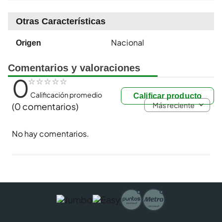
Otras Características
Nacional
Origen
Comentarios y valoraciones
0
☆
☆
☆
☆
☆
Calificación promedio
Calificar producto
Más reciente
(0 comentarios)
No hay comentarios.