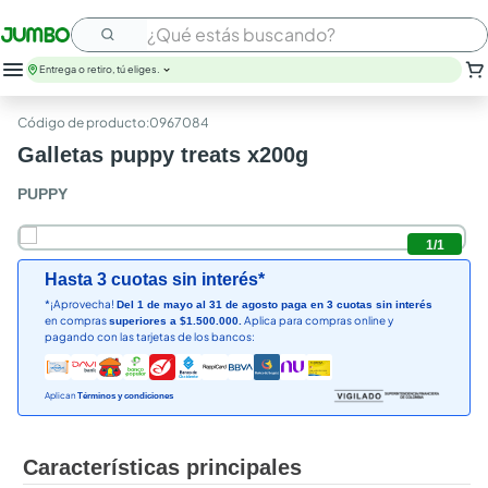
¿Qué estás buscando?
Entrega o retiro, tú eliges.
leche
:
0967084
huevos
Galletas puppy treats x200g
arroz
nutribela
PUPPY
papel higienico
galletas
1
/
1
aceite
Hasta 3 cuotas sin interés*
queso
*¡Aprovecha!
Del 1 de mayo al 31 de agosto paga en 3 cuotas sin interés
pollo
en compras
Aplica para compras online y
superiores a $1.500.000.
carne
pagando con las tarjetas de los bancos:
Aplican
Términos y condiciones
Características principales