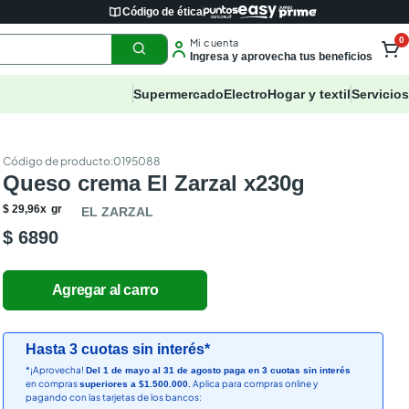
Código de ética
0
Mi cuenta
Ingresa y aprovecha tus beneficios
Supermercado
Electro
Hogar y textil
Servicios
:
0195088
Queso crema El Zarzal x230g
$
29
,
96
x
gr
EL ZARZAL
$ 6890
Hasta 3 cuotas sin interés*
*¡Aprovecha!
Del 1 de mayo al 31 de agosto paga en 3 cuotas sin interés
en compras
Aplica para compras online y
superiores a $1.500.000.
pagando con las tarjetas de los bancos: