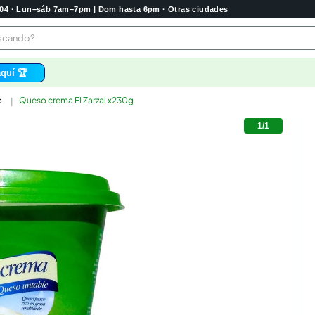
2004 · Lun–sáb 7am–7pm | Dom hasta 6pm · Otras ciudades
buscando?
quí 🏆
o
Queso crema El Zarzal x230g
os
1
/
1
 higienico
bela
tas
e
o
e