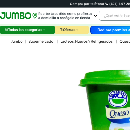
Compra por teléfono 📞 (601) 6 67 
¿Qué estás 
Recibe tu pedido como prefieras
a domicilio o recógelo en tienda
Redime premios a
Todas las categorías
Ofertas
leche
Supermercado
Lácteos, Huevos Y Refrigerados
Ques
huev
arroz
papel
nutri
galle
aceit
ques
pollo
carn