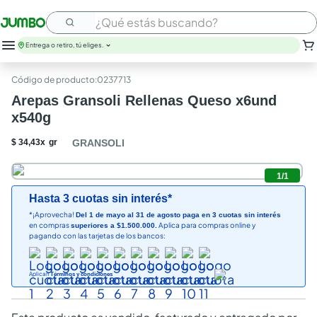
¿Qué estás buscando?
Entrega o retiro, tú eliges.
leche
:
0237713
huevos
Arepas Gransoli Rellenas Queso x6und
arroz
x540g
papel higienico
nutribela
$
34
,
43
x
gr
GRANSOLI
galletas
aceite
1
/
1
queso
Hasta 3 cuotas sin interés*
pollo
*¡Aprovecha!
Del 1 de mayo al 31 de agosto paga en 3 cuotas sin interés
carne
en compras
Aplica para compras online y
superiores a $1.500.000.
pagando con las tarjetas de los bancos:
Aplican
Términos y condiciones