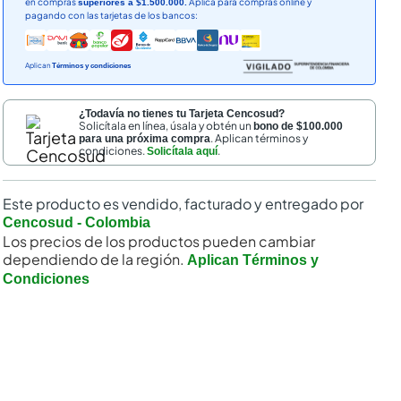
en compras
Aplica para compras online y
superiores a $1.500.000.
pagando con las tarjetas de los bancos:
Aplican
Términos y condiciones
¿Todavía no tienes tu Tarjeta Cencosud?
Solicítala en línea, úsala y obtén un
bono de $100.000
. Aplican términos y
para una próxima compra
condiciones.
.
Solicítala aquí
Este producto es vendido, facturado y entregado por
Cencosud - Colombia
Los precios de los productos pueden cambiar
dependiendo de la región.
Aplican Términos y
Condiciones