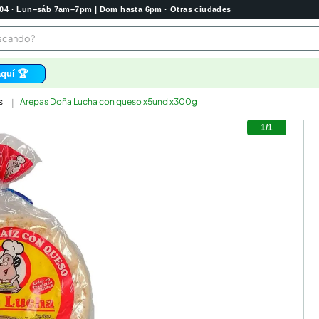
2004 · Lun–sáb 7am–7pm | Dom hasta 6pm · Otras ciudades
buscando?
quí 🏆
s
Arepas Doña Lucha con queso x5und x300g
os
1
/
1
 higienico
bela
tas
e
o
e