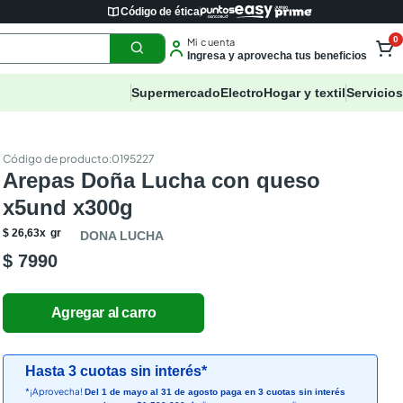
Código de ética
0
Mi cuenta
Ingresa y aprovecha tus beneficios
Supermercado
Electro
Hogar y textil
Servicios
:
0195227
Arepas Doña Lucha con queso
x5und x300g
$
26
,
63
x
gr
DONA LUCHA
$ 7990
Hasta 3 cuotas sin interés*
*¡Aprovecha!
Del 1 de mayo al 31 de agosto paga en 3 cuotas sin interés