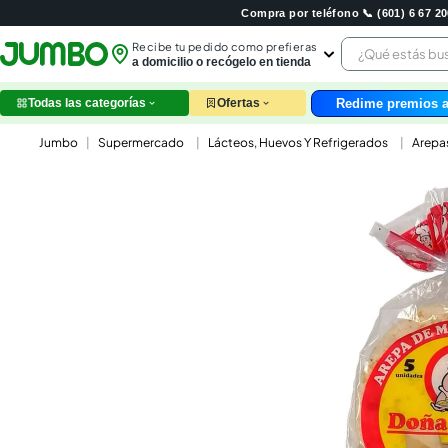
Compra por teléfono 📞 (601) 6 67 
¿Qué estás 
Recibe tu pedido como prefieras
a domicilio o recógelo en tienda
Redime premios a
Todas las categorías
Ofertas
leche
Supermercado
Lácteos, Huevos Y Refrigerados
Arepa
huev
arroz
papel
nutri
galle
aceit
ques
pollo
carn