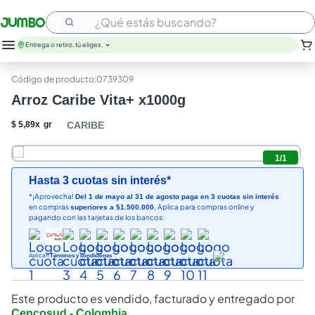
¿Qué estás buscando?
Entrega o retiro, tú eliges.
leche
:
0739309
huevos
Arroz Caribe Vita+ x1000g
arroz
papel higienico
$
5
,
89
x
gr
CARIBE
nutribela
galletas
1
/
1
aceite
Hasta 3 cuotas sin interés*
queso
*¡Aprovecha!
Del 1 de mayo al 31 de agosto paga en 3 cuotas sin interés
pollo
en compras
Aplica para compras online y
superiores a $1.500.000.
carne
pagando con las tarjetas de los bancos:
Aplican
Términos y condiciones
Este producto es vendido, facturado y entregado por
Cencosud - Colombia