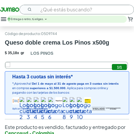
¿Qué estás buscando?
Entrega o retiro, tú eliges.
leche
:
0509744
huevos
Queso doble crema Los Pinos x500g
arroz
papel higienico
$
35
,
18
x
gr
LOS PINOS
nutribela
galletas
1
/
1
aceite
Hasta 3 cuotas sin interés*
queso
*¡Aprovecha!
Del 1 de mayo al 31 de agosto paga en 3 cuotas sin interés
pollo
en compras
Aplica para compras online y
superiores a $1.500.000.
carne
pagando con las tarjetas de los bancos:
Aplican
Términos y condiciones
Este producto es vendido, facturado y entregado por
Cencosud - Colombia