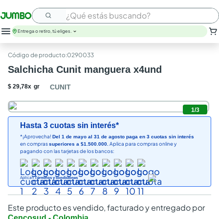
¿Qué estás buscando?
Entrega o retiro, tú eliges.
:
0290033
Salchicha Cunit manguera x4und
$
29
,
78
x
gr
CUNIT
1
/
3
Hasta 3 cuotas sin interés*
*¡Aprovecha!
Del 1 de mayo al 31 de agosto paga en 3 cuotas sin interés
en compras
Aplica para compras online y
superiores a $1.500.000.
pagando con las tarjetas de los bancos:
Aplican
Términos y condiciones
Este producto es vendido, facturado y entregado por
Cencosud - Colombia