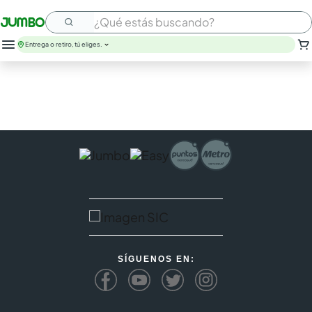
¿Qué estás buscando?
Entrega o retiro, tú eliges.
SÍGUENOS EN: