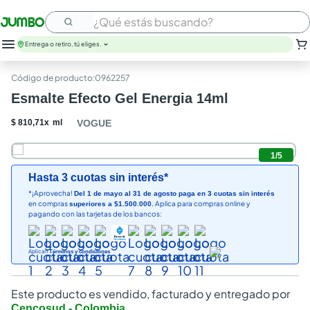
¿Qué estás buscando?
Entrega o retiro, tú eliges.
:
0962257
Esmalte Efecto Gel Energia 14ml
$
810
,
71
x
ml
VOGUE
1
/
5
Hasta 3 cuotas sin interés*
*¡Aprovecha!
Del 1 de mayo al 31 de agosto paga en 3 cuotas sin interés
en compras
Aplica para compras online y
superiores a $1.500.000.
pagando con las tarjetas de los bancos:
Aplican
Términos y condiciones
Este producto es vendido, facturado y entregado por
Cencosud - Colombia