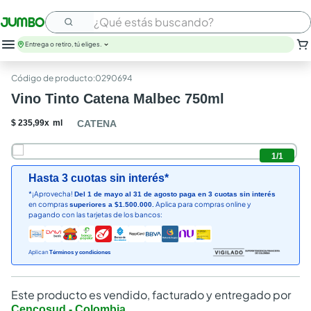
¿Qué estás buscando?
Entrega o retiro, tú eliges.
leche
:
0290694
huevos
Vino Tinto Catena Malbec 750ml
arroz
nutribela
$
235
,
99
x
ml
CATENA
papel higienico
galletas
1
/
1
aceite
Hasta 3 cuotas sin interés*
queso
*¡Aprovecha!
Del 1 de mayo al 31 de agosto paga en 3 cuotas sin interés
pollo
en compras
Aplica para compras online y
superiores a $1.500.000.
carne
pagando con las tarjetas de los bancos:
Aplican
Términos y condiciones
Este producto es vendido, facturado y entregado por
Cencosud - Colombia